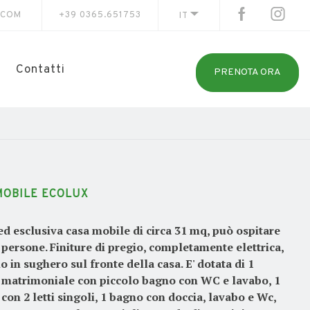
.COM
+39 0365.651753
IT
Contatti
PRENOTA ORA
MOBILE ECOLUX
d esclusiva casa mobile di circa 31 mq, può ospitare
4 persone. Finiture di pregio, completamente elettrica,
o in sughero sul fronte della casa. E' dotata di 1
matrimoniale con piccolo bagno con WC e lavabo, 1
con 2 letti singoli, 1 bagno con doccia, lavabo e Wc,