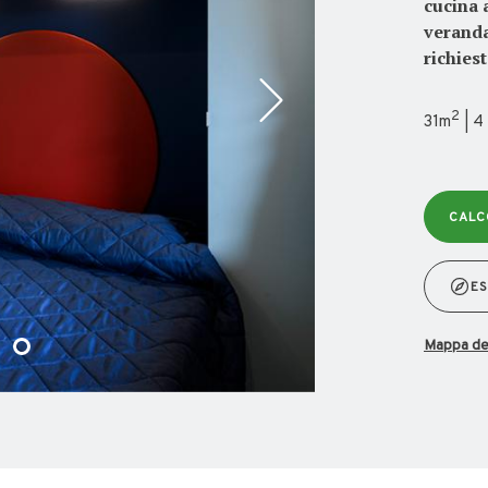
cucina 
veranda
richies
2
31m
| 4
CALC
ES
mappa d