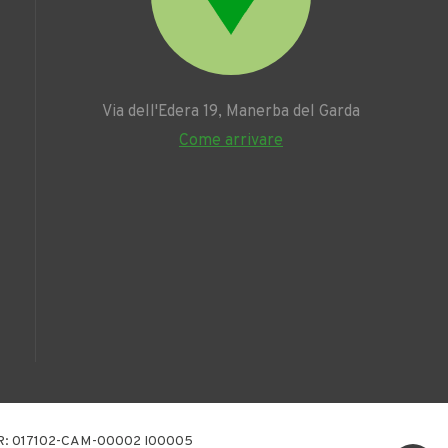
Via dell'Edera 19, Manerba del Garda
Come arrivare
CIR: 017102-CAM-00002 I00005