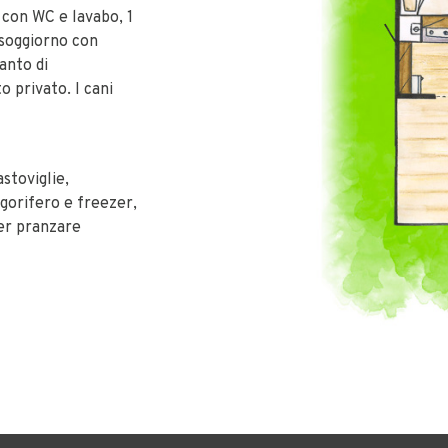
con WC e lavabo, 1
 soggiorno con
anto di
o privato. I cani
astoviglie,
gorifero e freezer,
per pranzare