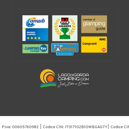
l | P.iva: 00605760982 | Codice CIN: IT017102B1OWBGAG7Y | Codice 