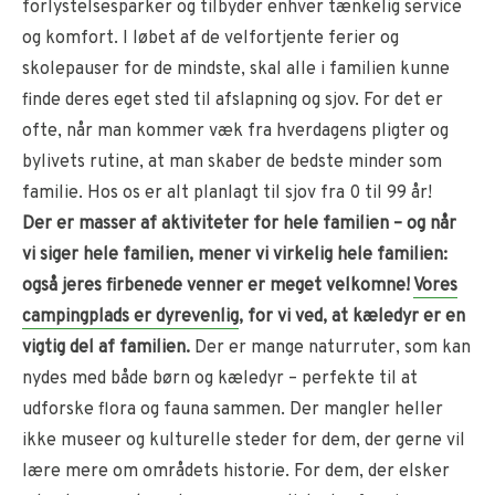
forlystelsesparker og tilbyder enhver tænkelig service
og komfort. I løbet af de velfortjente ferier og
skolepauser for de mindste, skal alle i familien kunne
finde deres eget sted til afslapning og sjov. For det er
ofte, når man kommer væk fra hverdagens pligter og
bylivets rutine, at man skaber de bedste minder som
familie. Hos os er alt planlagt til sjov fra 0 til 99 år!
Der er masser af aktiviteter for hele familien – og når
vi siger hele familien, mener vi virkelig hele familien:
også jeres firbenede venner er meget velkomne!
Vores
campingplads er dyrevenlig
, for vi ved, at kæledyr er en
vigtig del af familien.
Der er mange naturruter, som kan
nydes med både børn og kæledyr – perfekte til at
udforske flora og fauna sammen. Der mangler heller
ikke museer og kulturelle steder for dem, der gerne vil
lære mere om områdets historie. For dem, der elsker