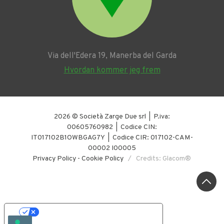
Via dell'Edera 19, Manerba del Garda
Hvordan kommer jeg frem
2026 © Società Zarge Due srl | P.iva:
00605760982 | Codice CIN:
IT017102B1OWBGAG7Y | Codice CIR: 017102-CAM-
00002 I00005
Privacy Policy
-
Cookie Policy
/ Credits: Glacom®
YOUR PRIVACY CHOICES