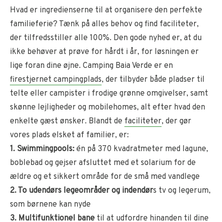
Hvad er ingredienserne til at organisere den perfekte
familieferie? Tænk på alles behov og find faciliteter,
der tilfredsstiller alle 100%. Den gode nyhed er, at du
ikke behøver at prøve for hårdt i år, for løsningen er
lige foran dine øjne. Camping Baia Verde er en
firestjernet campingplads
, der tilbyder både pladser til
telte eller campister i frodige grønne omgivelser, samt
skønne lejligheder og mobilehomes, alt efter hvad den
enkelte gæst ønsker. Blandt de
faciliteter
, der gør
vores plads elsket af familier, er:
1. Swimmingpools:
én på 370 kvadratmeter med lagune,
boblebad og gejser afsluttet med et solarium for de
ældre og et sikkert område for de små med vandlege
2. To udendørs legeområder og indendør
s tv og legerum,
som børnene kan nyde
3. Multifunktionel bane
til at udfordre hinanden til dine